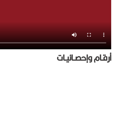
أرقـام وإحصـائيـات